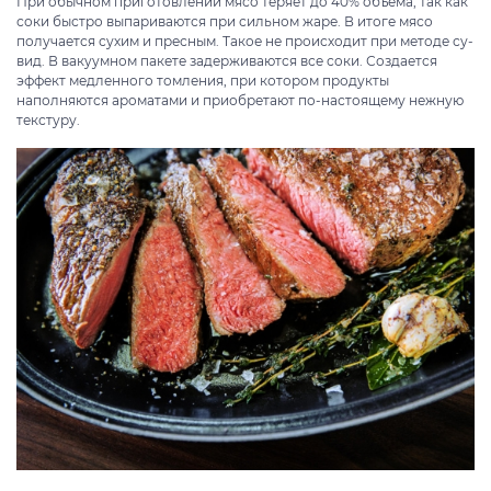
При обычном приготовлении мясо теряет до 40% объема, так как
соки быстро выпариваются при сильном жаре. В итоге мясо
получается сухим и пресным. Такое не происходит при методе су-
вид. В вакуумном пакете задерживаются все соки. Создается
эффект медленного томления, при котором продукты
наполняются ароматами и приобретают по-настоящему нежную
текстуру.