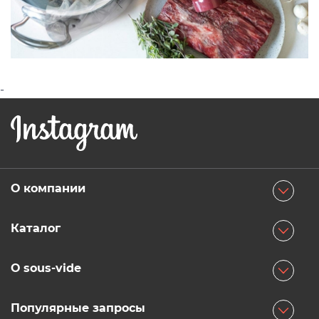
-
О компании
О магазине
Каталог
Способы оплаты
Су-вид
Доставка
О sous-vide
Вакуумные упаковщики
Самовывоз
FAQ
Пакеты и рулоны
Популярные запросы
Гарантия