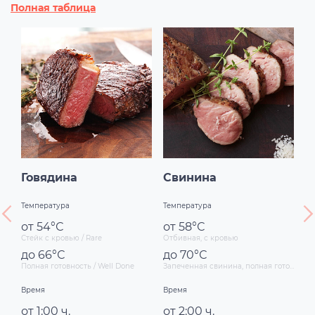
Полная таблица
Говядина
Свинина
К
Температура
Температура
Те
от 54°С
от 58°С
о
Стейк с кровью / Rare
Отбивная, с кровью
Гр
до 66°С
до 70°С
д
Полная готовность / Well Done
Запеченная свинина, полная готовность
Гр
Время
Время
Вр
от 1:00 ч.
от 2:00 ч.
о