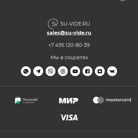
Таблица температур
Емкости для су-вид
Погружные термостаты
Обмен и возврат
О безопасности
Окуриватели для кухни
Водяные печи
Бренды
Метод сувид
SU-VIDE.RU
Термомиксы
Наборы су-вид
Контакты
Лучшие вакууматоры для продуктов
sales@su-vide.ru
Рецепты
Вакуумные пакеты
Низкотемпературная готовка
+7 495 120-80-39
Разделители и дренажи
Мы в соцсетях
Вакуумные контейнеры
Камерные упаковщики