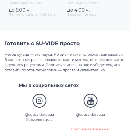
Стейк с кровью / Rare
Отбивная, с кровью
Не
до 5:00 ч.
до 4:00 ч.
д
Полная готовность / Well Done
Белое сочное мясо
Бе
Готовить с SU-VIDE просто
Метод су-вид — это наука. Но она не такая сложная, как кажется.
В соцсетях мы рассказываем тонкости метода, интересные факты
и делимся рецептами. Подписывайтесь на нас и убедитесь, что
готовить по этой технологии — просто и увлекательно.
Мы в социальных сетях
@sousviderussia
@sousviderussia
#sousviderussia
Подписывайся на нас!