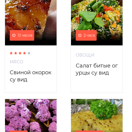
12 часов
2 часа
ОВОЩИ
МЯСО
Салат битые ог
Свиной окорок
урцы су вид
су вид