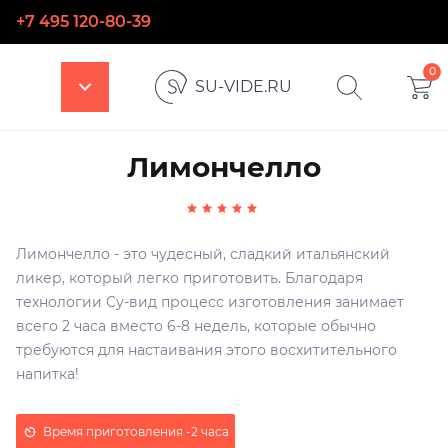
+7 495 120-80-39
0
SU-VIDE.RU
Лимончелло
Лимончелло - это чудесный, сладкий итальянский
ликер, который легко приготовить. Благодаря
технологии Су-вид процесс изготовления занимает
всего 2 часа вместо 6-8 недель, которые обычно
требуются для настаивания этого восхитительного
напитка!
Время приготовления -
2 часа