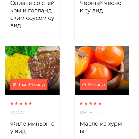
Оливье со стей
Черный чесно
ком и голланд
к су вид
ским соусом су
вид
1 час 30 минут
90 минут
МЯСО
ДЕСЕРТЫ
Филе миньон с
Масло из хурм
у вид
ы