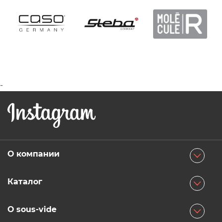
-
О компании
О магазине
Каталог
Способы оплаты
Су-вид
Доставка
О sous-vide
Вакуумные упаковщики