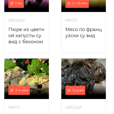
1 час
2 ч 15 мин
ОВОЩИ
МЯСО
Пюре из цветн
Мясо по франц
ой капусты су
узски су вид
вид с беконом
3-4 часа
15 дней
МЯСО
ОВОЩИ