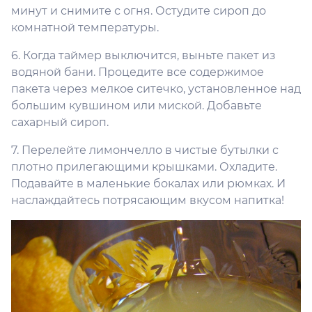
минут и снимите с огня. Остудите сироп до
комнатной температуры.
6. Когда таймер выключится, выньте пакет из
водяной бани. Процедите все содержимое
пакета через мелкое ситечко, установленное над
большим кувшином или миской. Добавьте
сахарный сироп.
7. Перелейте лимончелло в чистые бутылки с
плотно прилегающими крышками. Охладите.
Подавайте в маленькие бокалах или рюмках. И
наслаждайтесь потрясающим вкусом напитка!