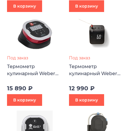
В корзину
В корзину
Под заказ
Под заказ
Термометр
Термометр
кулинарный Weber
кулинарный Weber
iGrill 2
Connect Smart Grilling
15 890 ₽
Hub
12 990 ₽
В корзину
В корзину