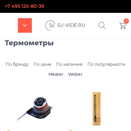
+7 495 120-80-39
0
SU-VIDE.RU
Термометры
По бренду
По цене
По наличию
По популярности
Meater
Weber