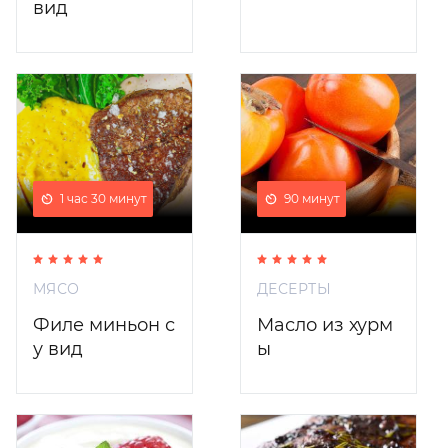
вид
1 час 30 минут
90 минут
МЯСО
ДЕСЕРТЫ
Филе миньон с
Масло из хурм
у вид
ы