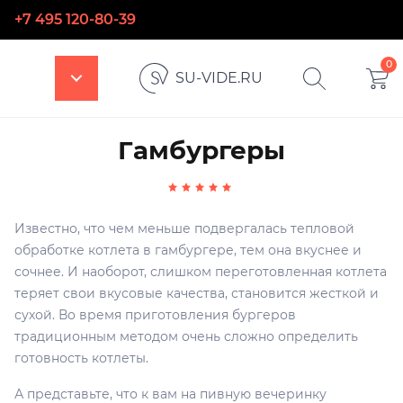
+7 495 120-80-39
0
SU-VIDE.RU
Гамбургеры
Известно, что чем меньше подвергалась тепловой
обработке котлета в гамбургере, тем она вкуснее и
сочнее. И наоборот, слишком переготовленная котлета
теряет свои вкусовые качества, становится жесткой и
сухой. Во время приготовления бургеров
традиционным методом очень сложно определить
готовность котлеты.
А представьте, что к вам на пивную вечеринку