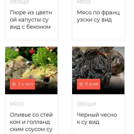
ОВОЩИ
МЯСО
Пюре из цветн
Мясо по франц
ой капусты су
узски су вид
вид с беконом
3-4 часа
15 дней
МЯСО
ОВОЩИ
Оливье со стей
Черный чесно
ком и голланд
к су вид
ским соусом су