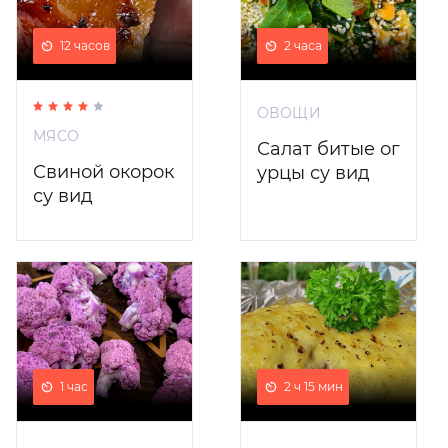
12 часов
2 часа
ОВОЩИ
МЯСО
Салат битые ог
Свиной окорок
урцы су вид
су вид
1 час
2 ч 15 мин