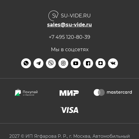
О безопасности
Окуриватели для кухни
Водяные печи
Бренды
Метод сувид
SU-VIDE.RU
Термомиксы
Наборы су-вид
Контакты
Лучшие вакууматоры для продуктов
sales@su-vide.ru
Рецепты
Вакуумные пакеты
Низкотемпературная готовка
+7 495 120-80-39
Разделители и дренажи
Мы в соцсетях
Вакуумные контейнеры
Камерные упаковщики
2027 © ИП Ягфарова Р. Р., г. Москва, Автомобильный